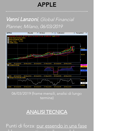
APPLE
Vanni Lanzoni
, Global Financial
Planner, Milano, 06/03/2019
06/03/2019 (frame mensili, analisi di lungo
termine)
ANALISI TECNICA
Punti di forza:
pur essendo in una fase