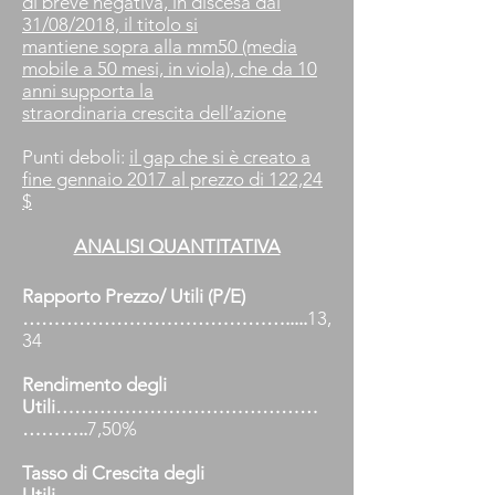
di breve negativa, in discesa dal
31/08/2018, il titolo si
mantiene sopra alla mm50 (media
mobile a 50 mesi, in viola), che da 10
anni supporta la
straordinaria crescita dell’azione
Punti deboli:
il gap che si è creato a
fine gennaio 2017 al prezzo di 122,24
$
ANALISI QUANTITATIVA
Rapporto Prezzo/ Utili (P/E)
…………………………………….....
13,
34
Rendimento degli
Utili……………………………………
………..
7,50%
Tasso di Crescita degli