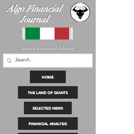
Algo Financial
Journal
I
talian Financial Advisor
HOME
THE LAND OF GIANTS
SELECTED NEWS
FINANCIAL ANALYSIS