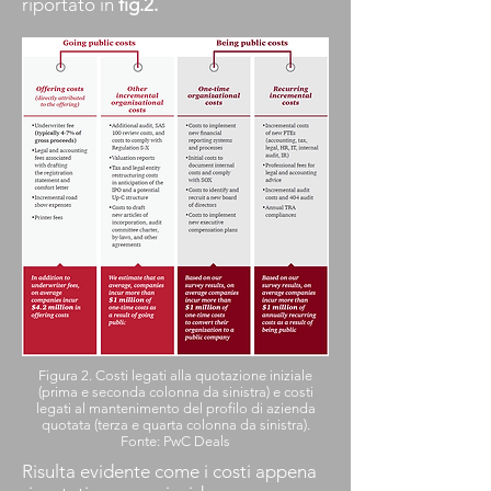
riportato in
fig.2.
Figura 2. Costi legati alla quotazione iniziale
(prima e seconda colonna da sinistra) e costi
legati al mantenimento del profilo di azienda
quotata (terza e quarta colonna da sinistra).
Fonte: PwC Deals
Risulta evidente come i costi appena