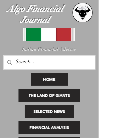
Algo Financial
Journal
I
talian Financial Advisor
HOME
THE LAND OF GIANTS
SELECTED NEWS
FINANCIAL ANALYSIS