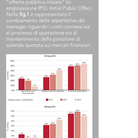
“offerta pubblica iniziale” (in
anglosassone IPO, Initial Public Offer).
Nella
fig.1
è rappresentato il
cambiamento delle aspettative dei
manager riguardo i costi connessi sia
al processo di quotazione sia al
mantenimento della posizione di
azienda quotata sui mercati finanziari.