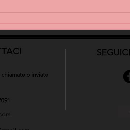
TACI
SEGUICI
 chiamate o inviate
7091
.com