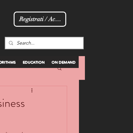
Registrati / Accedi
ORITHMS
EDUCATION
ON DEMAND
siness