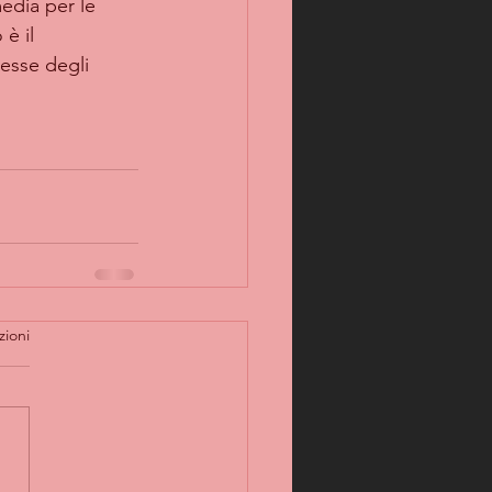
media per le 
è il 
esse degli 
zioni