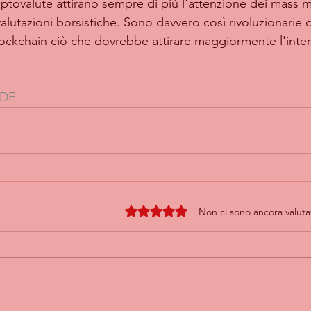
 criptovalute attirano sempre di più l'attenzione dei mass 
valutazioni borsistiche. Sono davvero così rivoluzionarie o 
ckchain ciò che dovrebbe attirare maggiormente l'inter
DF
Valutazione 0 stelle su 5.
Non ci sono ancora valuta