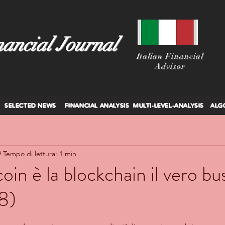
ancial Journal
I
talian Financial
Advisor
SELECTED NEWS
FINANCIAL ANALYSIS
MULTI-LEVEL-ANALYSIS
ALG
9
Tempo di lettura: 1 min
coin è la blockchain il vero bu
8)
lle su 5.