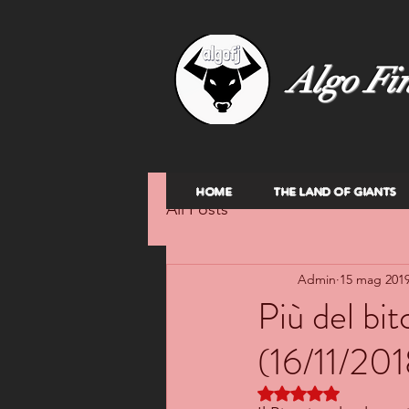
Algo Fin
HOME
THE LAND OF GIANTS
All Posts
Admin
15 mag 201
Più del bit
(16/11/201
Valutazione NaN ste