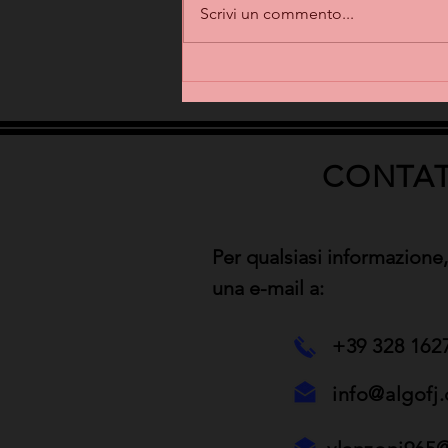
Scrivi un commento...
CONTAT
Per qualsiasi informazione,
una e-mail a:
+39 328 162
info@algofj