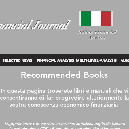
ancial Journal
I
talian Financial
Advisor
SELECTED NEWS
FINANCIAL ANALYSIS
MULTI-LEVEL-ANALYSIS
ALG
Recommended Books
In questa pagina troverete libri e manuali che vi
consentiranno di far progredire ulteriormente la
vostra conoscenza economico-finanziaria
Suggerimento: per cercare un termine specifico, digita da tastiera
la combinazione CTRL+F, seguito dal termine che ti interessa