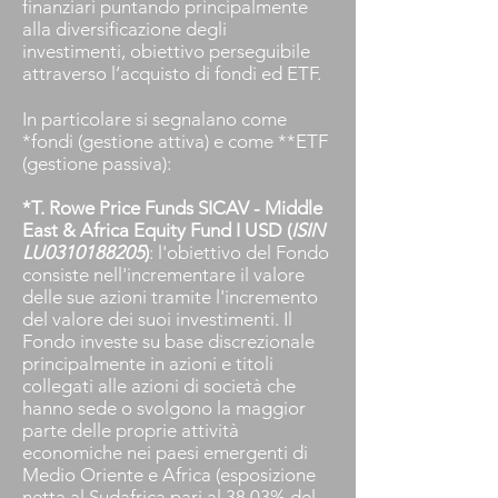
finanziari puntando principalmente
alla diversificazione degli
investimenti, obiettivo perseguibile
attraverso l’acquisto di fondi ed ETF.
In particolare si segnalano come
*fondi (gestione attiva) e come **ETF
(gestione passiva):
*T. Rowe Price Funds SICAV - Middle
East & Africa Equity Fund I USD (
ISIN
LU0310188205
)
: l'obiettivo del Fondo
consiste nell'incrementare il valore
delle sue azioni tramite l'incremento
del valore dei suoi investimenti. Il
Fondo investe su base discrezionale
principalmente in azioni e titoli
collegati alle azioni di società che
hanno sede o svolgono la maggior
parte delle proprie attività
economiche nei paesi emergenti di
Medio Oriente e Africa (esposizione
netta al Sudafrica pari al 38,03% del