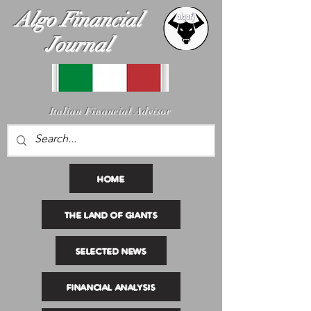
Algo Financial
Journal
I
talian Financial Advisor
HOME
THE LAND OF GIANTS
SELECTED NEWS
FINANCIAL ANALYSIS