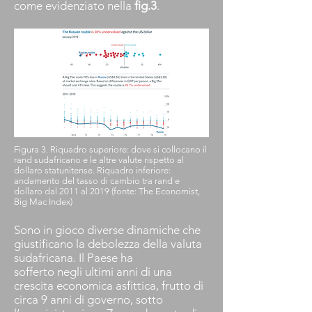
come evidenziato nella
fig.3
.
Figura 3. Riquadro superiore: dove si collocano il
rand sudafricano e le altre valute rispetto al
dollaro statunitense. Riquadro inferiore:
andamento del tasso di cambio tra rand e
dollaro dal 2011 al 2019 (fonte: The Economist,
Big Mac Index)
Sono in gioco diverse dinamiche che
giustificano la debolezza della valuta
sudafricana. Il Paese ha
sofferto negli ultimi anni di una
crescita economica asfittica, frutto di
circa 9 anni di governo, sotto