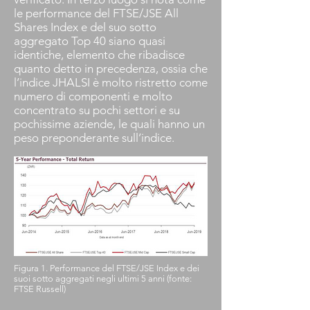
le performance del FTSE/JSE All
Shares Index e del suo sotto
aggregato Top 40 siano quasi
identiche, elemento che ribadisce
quanto detto in precedenza, ossia che
l’indice JHALSI è molto ristretto come
numero di componenti e molto
concentrato su pochi settori e su
pochissime aziende, le quali hanno un
peso preponderante sull’indice.
Figura 1. Performance del FTSE/JSE Index e dei
suoi sotto aggregati negli ultimi 5 anni (fonte:
FTSE Russell)