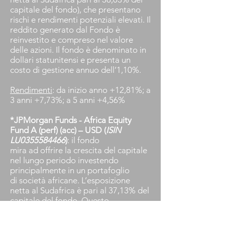
capitale del fondo), che presentano
rischi e rendimenti potenziali elevati. Il
reddito generato dal Fondo è
reinvestito e compreso nel valore
delle azioni. Il fondo è denominato in
dollari statunitensi e presenta un
costo di gestione annuo dell’1,10%.
Rendimenti
: da inizio anno +12,81%; a
3 anni +7,73%; a 5 anni +4,56%
*JPMorgan Funds - Africa Equity
Fund A (perf) (acc) – USD (
ISIN
LU0355584466
)
: il fondo
mira ad offrire la crescita del capitale
nel lungo periodo investendo
principalmente in un portafoglio
di società africane. L’esposizione
netta al Sudafrica è pari al 37,13% del
capitale del fondo. Questo
strumento è denominato in dollari
statunitensi e presenta un costo di