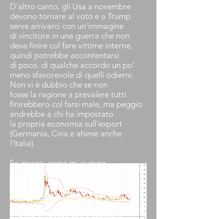
D’altro canto, gli Usa a novembre
devono tornare al voto e a Trump
serve arrivarci con un’immagine
di vincitore in una guerra che non
deve finire col fare vittime interne,
quindi potrebbe accontentarsi
di poco, di qualche accordo un po’
meno sfavorevole di quelli odierni.
Non vi è dubbio che se non
fosse la ragione a prevalere tutti
finirebbero col farsi male, ma peggio
andrebbe a chi ha impostato
la propria economia sull’export
(Germania, Cina e ahimè anche
l’Italia).
Se invece, come mi auguro,
Ad oggi, l’indice della paura Vix, che
Figura 2. Grafico S&P 500 VIX
cominciassero ad intensificarsi gli
misura la volatilità registrata sul
incontri fra Usa-Cina, Cina-Germania,
mercato azionario più
Usa-Germania, vorrebbe dire che ci
importante al mondo S&P 500,
stiamo muovendo verso un nuovo
riporta valori di assoluta tranquillità.
periodo di distensione che
E’ però evidente che a febbraio