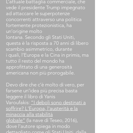
L’attuale battaglia commerciale, che
vede il presidente Trump impegnato
ad attaccare le superpotenze
concorrenti attraverso una politica
fortemente protezionistica, ha
un’origine molto
lontana. Secondo gli Stati Uniti,
questa è la risposta a 70 anni di libero
scambio asimmetrico, durante
i quali, l’Europa e la Cina in primis, ma
tutto il resto del mondo ha
approfittato di una generosità
americana non più prorogabile.
Devo dire che c’è molto di vero, per
farsene un’idea più precisa basta
leggere il libro di Yanis
Varoufakis:
“I deboli sono destinati a
soffrire? L'Europa, l'austerità e la
minaccia alla stabilità
globale”
(la nave di Teseo, 2016),
dove l’autore spiega in modo
dettagliato come gli Stati Uniti, dalla