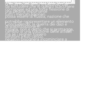
farebbe molto bene ai mercati. Non è
ci fu un movimento impetuoso che
da escludere che in questo scacchiere
corrispose ad una forte flessione di
una pedina importante
tutti i mercati azionari.
possa essere la Russia, nazione che
potrebbe rappresentare un elemento
Concludendo, la guerra dei dazi è
di stabilizzazione in
iniziata, non è detto che si protragga,
cambio di una riduzione delle attuali
ma se i segnali fossero
sanzioni a suo carico.
negativi bisognerà incominciare a
mettere in conto implementazioni
Il parametro da tenere sott’occhio
tattiche difensive, aumentando
continuerà ad essere la volatilità
le posizioni in oro, treasury (titoli di
(
fig.2
).
stato americani), obbligazioni rating
elevato ed azioni
anticicliche magari con dividendi
elevati.
Disclaimer
: Questo articolo è frutto delle opinioni di chi
lo ha redatto e supervisionato. Nessun compenso viene
ricevuto per l’espressione di queste opinioni. Si
dichiara inoltre di non avere alcun rapporto
commerciale con le società e gli enti di ricerca
menzionati in questo articolo.