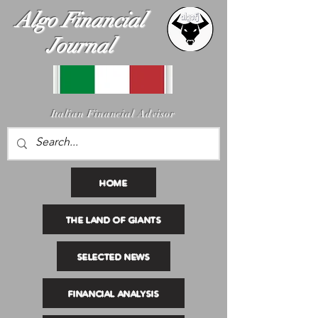
Algo Financial
Journal
I
talian Financial Advisor
HOME
THE LAND OF GIANTS
SELECTED NEWS
FINANCIAL ANALYSIS